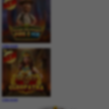
COBA
MAIN
COBA
MAIN