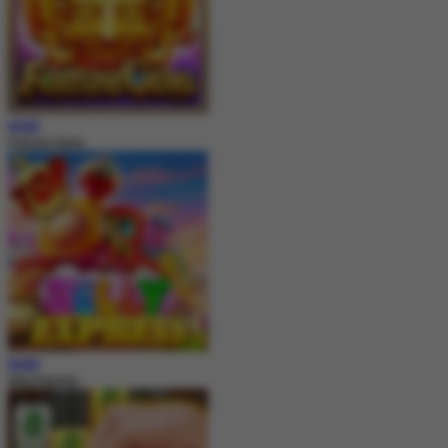
MAIN
Fortune Gems
MAIN
Jelly Express