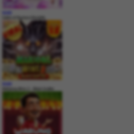
MAIN
Gates of Olympus Roulette
MAIN
Mahjong Wins 3 – Black Scatter