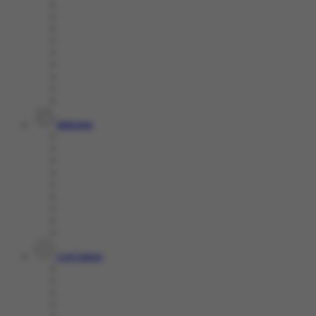
Olahraga
Live Casino