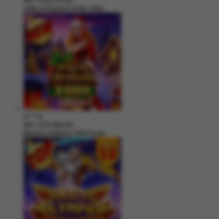
IDR
1,456,210.00
Gates of Olympus Xmas 1000
a****p
IDR
1,325,900.00
Wisdom of Athena 1000 Xmas