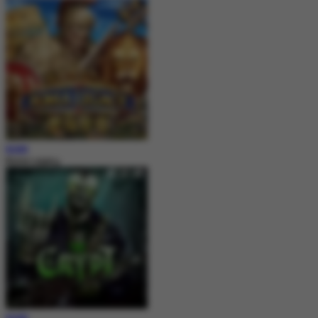
MAIN
Roma Legacy
MAIN