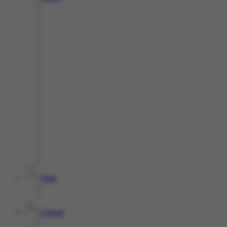
Poker
E-Sports