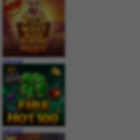
COBA
MAIN
COBA
MAIN