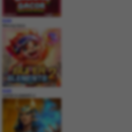
MAIN
Warung Gacor
MAIN
SUPER ELEMENTS 2