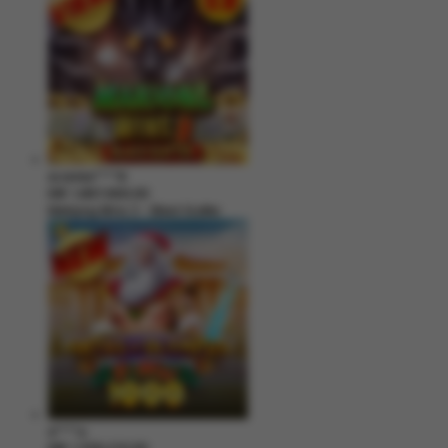
arzanka****8
IDR
1,887,900.00
Mahjong Wins 3 – Black Scatter
a****p