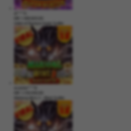
al****0
IDR
1,189,920.00
Gates of Olympus Super Scatter
arzanka****8
IDR
1,139,500.00
Mahjong Wins 3 – Black Scatter